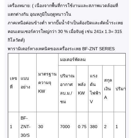
เครื่องหมาย: ( เนื่องจากพื้นที่การใช้งานและสภาพแวดล้อมที่
แตกต่างกัน อุณหภูมิในฤดูหนาวใน
ภาคเหนือค่อนข้างต่ำ หากปั๊มน้ำจำเป็นต้องปิดและตัดน้ำระเหย
คอนเดนเซอร์ควรใหญ่กว่า 30 % เมื่อจับคู่ เช่น 241x 1.3= 315
กิโลวัตต์)
พารามิเตอร์ทางเทคนิคของเครื่องระเหย BF-ZNT SERIES
มอเตอร์พัดลม
ปั๊
อั
มาตรฐาน
ปริมาณ
แรง
เลข
แบบ
สกุล
ก
ความจุ
อากาศ
พลัง
ดัน
ที่
อย่าง
เงิน
ปริมาณ
ไ
KW
ลบ.ม./
KW
ไฟฟ้า
A
ลบ
ชม
V
ช
BF-
1
ZNT-
30
7000
0.75
380
2
1
2
30/S