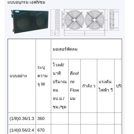
แบบอนุกรม เอฟNชม
มอเตอร์พัดลม
โวลต์/
ระบุ
นาที
ดีirof
แบบอย่าง
ความ
ปริมาณ
กir
แรงดัน
จุ W
กำลัง ว
ปริมาณ
ลม
Flow
ไฟฟ้า วี
ลบ.ม./
มม
ชม./ชุด
(1/8)0.36/1.3
360
(1/4)0.56/2.4
670