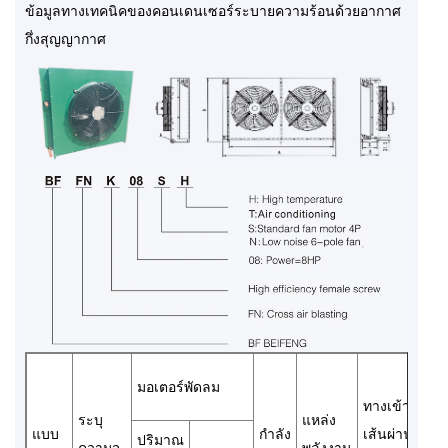
ข้อมูลทางเทคนิคของคอนเดนเซอร์ระบายความร้อนด้วยอากาศ
กึ่งสุญญากาศ
มอเตอร์พัดลม
ทางเข้า
ท
ระบุ
แหล่ง
แบบ
กำลัง
เส้นผ่าน
เส
ปริมาณ
ความจุ
พลังงาน