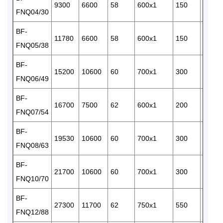
9300
6600
58
600x1
150
3/380
FNQ04/30
BF-
11780
6600
58
600x1
150
3/380
FNQ05/38
BF-
15200
10600
60
700x1
300
3/380
FNQ06/49
BF-
16700
7500
62
600x1
200
3/380
FNQ07/54
BF-
19530
10600
60
700x1
300
3/380
FNQ08/63
BF-
21700
10600
60
700x1
300
3/380
FNQ10/70
BF-
27300
11700
62
750x1
550
3/380
FNQ12/88