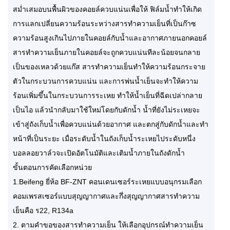
สม่ำเสมอบนพื้นผิวของคอยล์ควบแน่นเพื่อให้ ฟิล์มน้ำทำให้เกิด
การแลกเปลี่ยนความร้อนระหว่างสารทำความเย็นที่เป็นก๊าซ
ความร้อนสูงเกินไปภายในคอยล์กับน้ำและอากาศภายนอกคอยล์
สารทำความเย็นภายในคอยล์จะถูกควบแน่นทีละน้อยจนกลาย
เป็นของเหลวด้วยแก๊ส สารทำความเย็นทำให้ความร้อนกระจาย
ตัวในกระบวนการควบแน่น และการพ่นน้ำเย็นจะทำให้ความ
ร้อนเพิ่มขึ้นในกระบวนการระเหย ทำให้น้ำเย็นที่ฉีดเปล่ากลาย
เป็นไอ แล้วนำกลับมาใช้ใหม่โดยกับดักน้ำ น้ำที่ยังไม่ระเหยจะ
เข้าสู่ถังเก็บน้ำเพื่อควบแน่นด้วยอากาศ และตกสู่กับดักน้ำและทำ
หน้าที่เป็นระยะ เมื่อระดับน้ำในถังเก็บน้ำระเหยไประดับหนึ่ง
บอลลอยวาล์วจะเปิดอัตโนมัติและเติมน้ำภายในถังดักน้ำ
ขั้นตอนการคัดเลือกหน่วย
1.Beifeng ยี่ห้อ BF-ZNT คอนเดนเซอร์ระเหยแบบอนุกรมเลือก
คอมเพรสเซอร์แบบสุญญากาศและกึ่งสุญญากาศสารทำความ
เย็นคือ ร22, R134a
2. ตามคำขอของสารทำความเย็น ให้เลือกอุปกรณ์ทำความเย็น