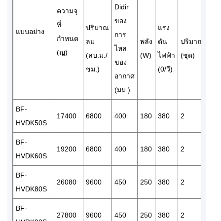
Didir
ความจุ
เส้
ของ
ที่
ศูน
ปริมาณ
แรง
แบบอย่าง
การ
กำหนด
ขาเ
ลม
พลัง
ดัน
ปริมาณ
ไหล
(ญ)
(Φ-
(ลบ.ม./
(W)
ไฟฟ้า
(ชุด)
ของ
ชม.)
(0/วี)
อากาศ
(มม.)
BF-
17400
6800
400
180
380
2
22
HVDK50S
BF-
19200
6800
400
180
380
2
22
HVDK60S
BF-
26080
9600
450
250
380
2
25
HVDK80S
BF-
27800
9600
450
250
380
2
25