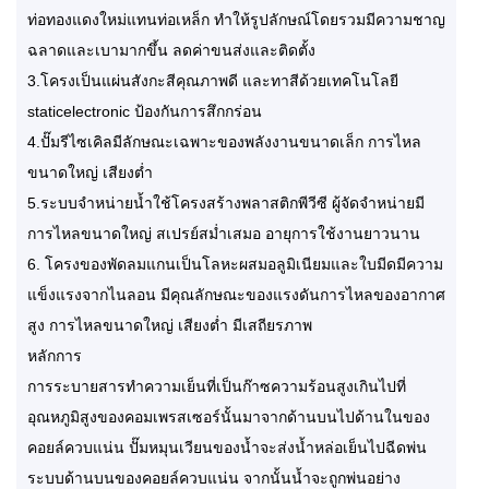
ท่อทองแดงใหม่แทนท่อเหล็ก ทำให้รูปลักษณ์โดยรวมมีความชาญ
ฉลาดและเบามากขึ้น ลดค่าขนส่งและติดตั้ง
3.โครงเป็นแผ่นสังกะสีคุณภาพดี และทาสีด้วยเทคโนโลยี
staticelectronic ป้องกันการสึกกร่อน
4.ปั๊มรีไซเคิลมีลักษณะเฉพาะของพลังงานขนาดเล็ก การไหล
ขนาดใหญ่ เสียงต่ำ
5.ระบบจำหน่ายน้ำใช้โครงสร้างพลาสติกพีวีซี ผู้จัดจำหน่ายมี
การไหลขนาดใหญ่ สเปรย์สม่ำเสมอ อายุการใช้งานยาวนาน
6. โครงของพัดลมแกนเป็นโลหะผสมอลูมิเนียมและใบมีดมีความ
แข็งแรงจากไนลอน มีคุณลักษณะของแรงดันการไหลของอากาศ
สูง การไหลขนาดใหญ่ เสียงต่ำ มีเสถียรภาพ
หลักการ
การระบายสารทำความเย็นที่เป็นก๊าซความร้อนสูงเกินไปที่
อุณหภูมิสูงของคอมเพรสเซอร์นั้นมาจากด้านบนไปด้านในของ
คอยล์ควบแน่น ปั๊มหมุนเวียนของน้ำจะส่งน้ำหล่อเย็นไปฉีดพ่น
ระบบด้านบนของคอยล์ควบแน่น จากนั้นน้ำจะถูกพ่นอย่าง