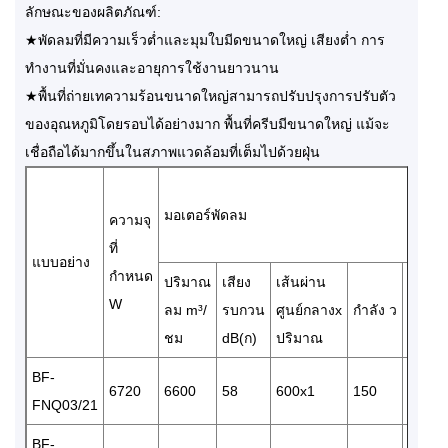
ลักษณะของผลิตภัณฑ์:
★พัดลมที่มีความเร็วต่ำและมุมใบมีดขนาดใหญ่ เสียงต่ำ การ
ทำงานที่มั่นคงและอายุการใช้งานยาวนาน
★พื้นที่ถ่ายเทความร้อนขนาดใหญ่สามารถปรับปรุงการปรับตัว
ของอุณหภูมิโดยรอบได้อย่างมาก พื้นที่ครีบมีขนาดใหญ่ แม้จะ
เชื่อถือได้มากขึ้นในสภาพแวดล้อมที่เต็มไปด้วยฝุ่น
มอเตอร์พัดลม
ความจุ
ที่
แบบอย่าง
กำหนด
ปริมาณ
เสียง
เส้นผ่าน
แหล่ง
W
ลม m³/
รบกวน
ศูนย์กลางx
กำลัง ว
พลังง
ชม
dB(ก)
ปริมาณ
3N ~/
BF-
6720
6600
58
600x1
150
3/380
FNQ03/21
BF-